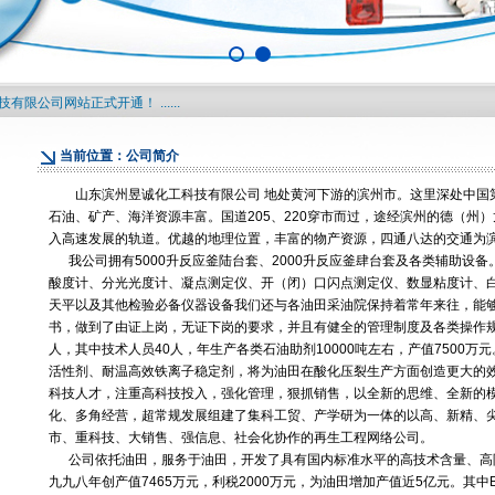
1
2
限公司网站正式开通！ ......
当前位置：公司简介
山东滨州昱诚化工科技有限公司 地处黄河下游的滨州市。这里深处中国
石油、矿产、海洋资源丰富。国道205、220穿市而过，途经滨州的德（州
入高速发展的轨道。优越的地理位置，丰富的物产资源，四通八达的交通为
我公司拥有5000升反应釜陆台套、2000升反应釜肆台套及各类辅助设备
酸度计、分光光度计、凝点测定仪、开（闭）口闪点测定仪、数显粘度计、
天平以及其他检验必备仪器设备我们还与各油田采油院保持着常年来往，能
书，做到了由证上岗，无证下岗的要求，并且有健全的管理制度及各类操作规程
人，其中技术人员40人，年生产各类石油助剂10000吨左右，产值7500
活性剂、耐温高效铁离子稳定剂，将为油田在酸化压裂生产方面创造更大的效
科技人才，注重高科技投入，强化管理，狠抓销售，以全新的思维、全新的
化、多角经营，超常规发展组建了集科工贸、产学研为一体的以高、新精、
市、重科技、大销售、强信息、社会化协作的再生工程网络公司。
公司依托油田，服务于油田，开发了具有国内标准水平的高技术含量、高
九九八年创产值7465万元，利税2000万元，为油田增加产值近5亿元。其