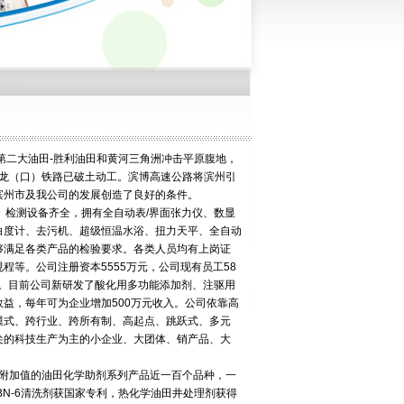
第二大油田-胜利油田和黄河三角洲冲击平原腹地，
）龙（口）铁路已破土动工。滨博高速公路将滨州引
滨州市及我公司的发展创造了良好的条件。
。检测设备齐全，拥有全自动表/界面张力仪、数显
白度计、去污机、超级恒温水浴、扭力天平、全自动
够满足各类产品的检验要求。各类人员均有上岗证
等。公司注册资本5555万元，公司现有员工58
万元。目前公司新研发了酸化用多功能添加剂、注驱用
益，每年可为企业增加500万元收入。公司依靠高
模式、跨行业、跨所有制、高起点、跳跃式、多元
尖的科技生产为主的小企业、大团体、销产品、大
附加值的油田化学助剂系列产品近一百个品种，一
中BN-6清洗剂获国家专利，热化学油田井处理剂获得