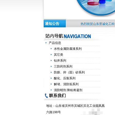
通知公告
热烈祝贺山东昱诚化工科技有
产品信息
水性金属防腐漆系列
其它类
钻井系列
三防药剂系列
防膨、抑（固）砂系列
酸化、压裂系列
解堵、清防垢系列
清防蜡剂 降粘将凝剂
地址：
山东省滨州市滨城区滨北工业园凤凰
六路198号