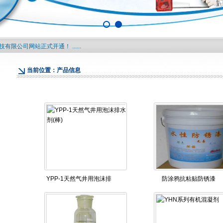
1
2
限公司网站正式开通！ ......
当前位置：产品信息
YPP-1天然气井用泡沫排
防涂鸦抗粘贴防锈漆
水剂(棒)