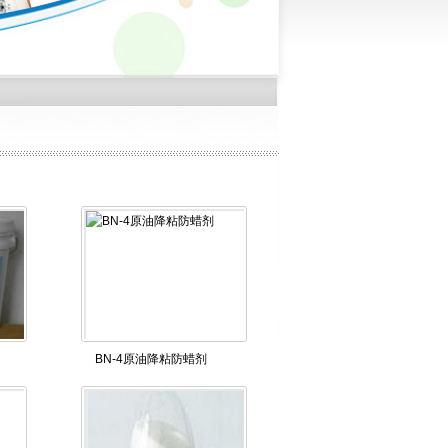
BN-4原油降粘防蜡剂