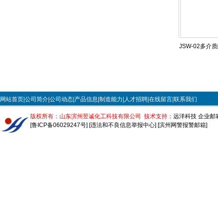
JSW-02多介
剂
网站首页|
公司简介|
公司动态|
产品信息|
制造能力|
人才招聘|
在线留言|
联系我们
版权所有：山东滨州昱诚化工科技有限公司 技术支持：
远洋科技
企业邮
[鲁ICP备06029247号]
[违法和不良信息举报中心]
[滨州网警报警邮箱]