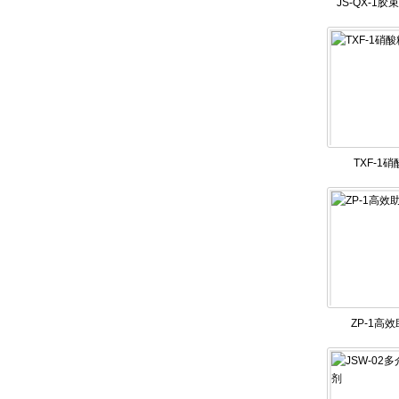
JS-QX-1
酸）
TXF-1
ZP-1高